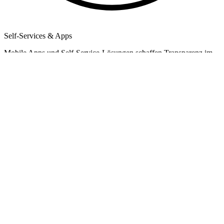
Self-Services & Apps
Mobile Apps und Self-Service-Lösungen schaffen Transparenz im
Unternehmen, verbessern Ihre interne Kommunikation und
erleichtern Ihrem Personal den alltäglichen Austausch.