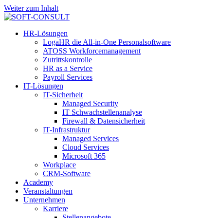
Weiter zum Inhalt
HR-Lösungen
LogaHR die All-in-One Personalsoftware
ATOSS Workforcemanagement
Zutrittskontrolle
HR as a Service
Payroll Services
IT-Lösungen
IT-Sicherheit
Managed Security
IT Schwachstellenanalyse
Firewall & Datensicherheit
IT-Infrastruktur
Managed Services
Cloud Services
Microsoft 365
Workplace
CRM-Software
Academy
Veranstaltungen
Unternehmen
Karriere
Stellenangebote