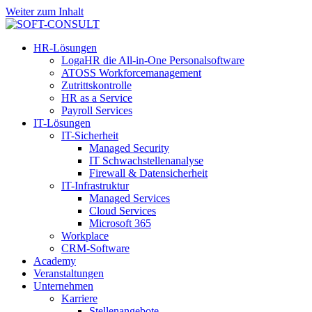
Weiter zum Inhalt
HR-Lösungen
LogaHR die All-in-One Personalsoftware
ATOSS Workforcemanagement
Zutrittskontrolle
HR as a Service
Payroll Services
IT-Lösungen
IT-Sicherheit
Managed Security
IT Schwachstellenanalyse
Firewall & Datensicherheit
IT-Infrastruktur
Managed Services
Cloud Services
Microsoft 365
Workplace
CRM-Software
Academy
Veranstaltungen
Unternehmen
Karriere
Stellenangebote