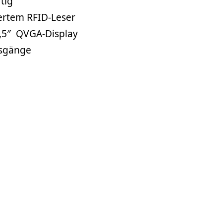
tig
iertem RFID-Leser
,5″ QVGA-Display
usgänge