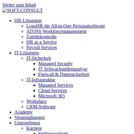
Weiter zum Inhalt
HR-Lösungen
LogaHR die All-in-One Personalsoftware
ATOSS Workforcemanagement
Zutrittskontrolle
HR as a Service
Payroll Services
IT-Lösungen
IT-Sicherheit
Managed Security
IT Schwachstellenanalyse
Firewall & Datensicherheit
IT-Infrastruktur
Managed Services
Cloud Services
Microsoft 365
Workplace
CRM-Software
Academy
Veranstaltungen
Unternehmen
Karriere
Stellenangebote