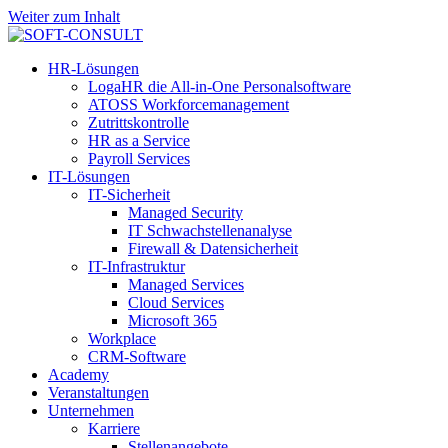
Weiter zum Inhalt
HR-Lösungen
LogaHR die All-in-One Personalsoftware
ATOSS Workforcemanagement
Zutrittskontrolle
HR as a Service
Payroll Services
IT-Lösungen
IT-Sicherheit
Managed Security
IT Schwachstellenanalyse
Firewall & Datensicherheit
IT-Infrastruktur
Managed Services
Cloud Services
Microsoft 365
Workplace
CRM-Software
Academy
Veranstaltungen
Unternehmen
Karriere
Stellenangebote