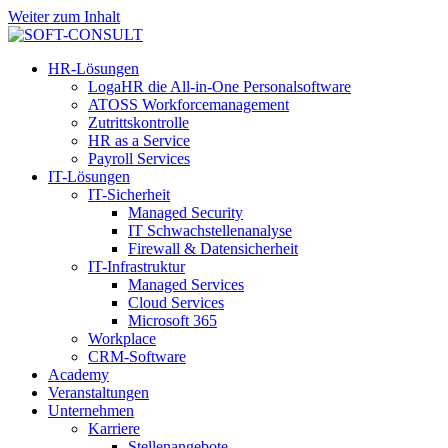
Weiter zum Inhalt
HR-Lösungen
LogaHR die All-in-One Personalsoftware
ATOSS Workforcemanagement
Zutrittskontrolle
HR as a Service
Payroll Services
IT-Lösungen
IT-Sicherheit
Managed Security
IT Schwachstellenanalyse
Firewall & Datensicherheit
IT-Infrastruktur
Managed Services
Cloud Services
Microsoft 365
Workplace
CRM-Software
Academy
Veranstaltungen
Unternehmen
Karriere
Stellenangebote